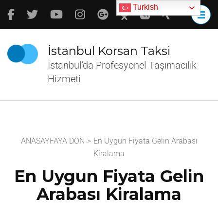
İçeriğe
Turkish
atla
(Enter
tuşuna
İstanbul Korsan Taksi
basın)
İstanbul'da Profesyonel Taşımacılık
Hizmeti
ANASAYFAYA DÖN
>
En Uygun Fiyata Gelin Arabası
Kiralama
En Uygun Fiyata Gelin
Arabası Kiralama