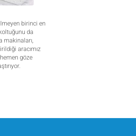
lmeyen birinci en
 koltuğunu da
a makinaları,
rildiği aracımız
de hemen göze
ştırıyor.