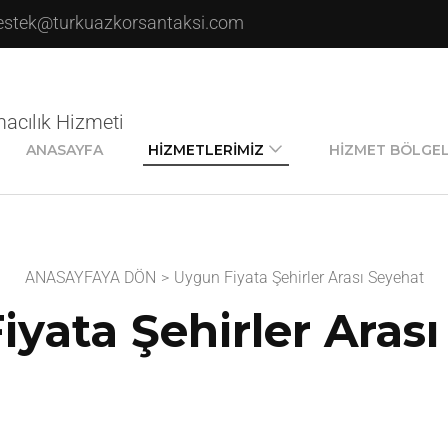
estek@turkuazkorsantaksi.com
macılık Hizmeti
ANASAYFA
HIZMETLERIMIZ
HIZMET BÖLGEL
ANASAYFAYA DÖN
>
Uygun Fiyata Şehirler Arası Seyehat
yata Şehirler Aras