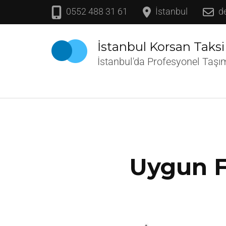
İçeriğe
0552 488 31 61
İstanbul
d
atla
(Enter
İstanbul Korsan Taksi
tuşuna
İstanbul'da Profesyonel Taşı
basın)
Uygun Fi