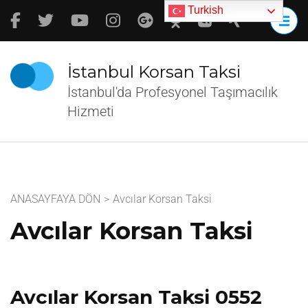
İçeriğe
Turkish
atla
(Enter
tuşuna
İstanbul Korsan Taksi
basın)
İstanbul'da Profesyonel Taşımacılık
Hizmeti
ANASAYFAYA DÖN
>
Avcılar Korsan Taksi
Avcılar Korsan Taksi
Avcılar Korsan Taksi 0552