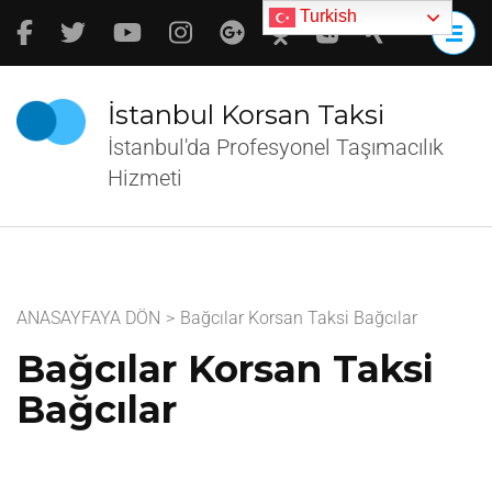
İçeriğe
Turkish
atla
(Enter
tuşuna
İstanbul Korsan Taksi
basın)
İstanbul'da Profesyonel Taşımacılık
Hizmeti
ANASAYFAYA DÖN
>
Bağcılar Korsan Taksi Bağcılar
Bağcılar Korsan Taksi
Bağcılar