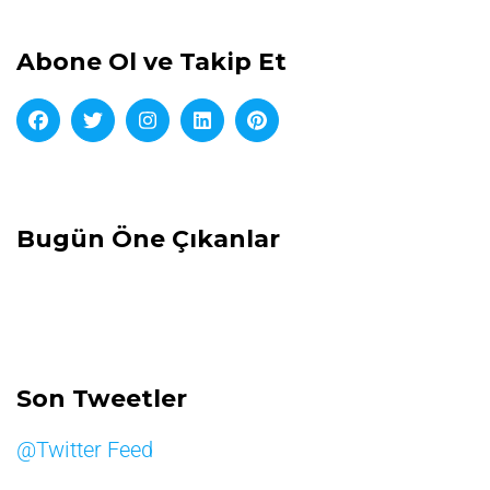
Abone Ol ve Takip Et
Bugün Öne Çıkanlar
Son Tweetler
@Twitter Feed