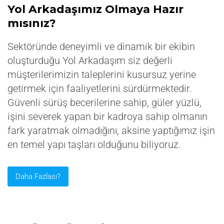
Yol Arkadaşımız Olmaya Hazır
mısınız?
Sektöründe deneyimli ve dinamik bir ekibin
oluşturduğu Yol Arkadaşım siz değerli
müşterilerimizin taleplerini kusursuz yerine
getirmek için faaliyetlerini sürdürmektedir.
Güvenli sürüş becerilerine sahip, güler yüzlü,
işini severek yapan bir kadroya sahip olmanın
fark yaratmak olmadığını, aksine yaptığımız işin
en temel yapı taşları olduğunu biliyoruz.
Daha Fazlası?