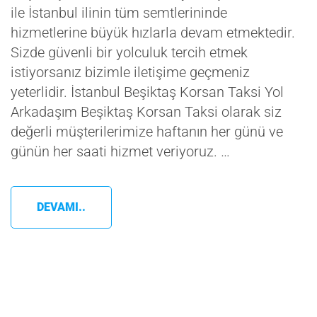
ile İstanbul ilinin tüm semtlerininde
hizmetlerine büyük hızlarla devam etmektedir.
Sizde güvenli bir yolculuk tercih etmek
istiyorsanız bizimle iletişime geçmeniz
yeterlidir. İstanbul Beşiktaş Korsan Taksi Yol
Arkadaşım Beşiktaş Korsan Taksi olarak siz
değerli müşterilerimize haftanın her günü ve
günün her saati hizmet veriyoruz. …
DEVAMI..