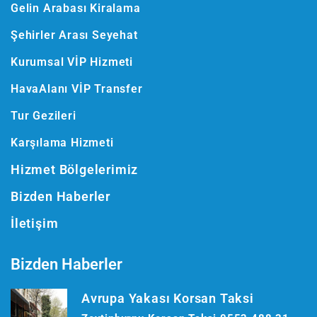
Gelin Arabası Kiralama
Şehirler Arası Seyehat
Kurumsal VİP Hizmeti
HavaAlanı VİP Transfer
Tur Gezileri
Karşılama Hizmeti
Hizmet Bölgelerimiz
Bizden Haberler
İletişim
Bizden Haberler
Avrupa Yakası Korsan Taksi