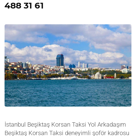
488 31 61
İstanbul Beşiktaş Korsan Taksi Yol Arkadaşım
Beşiktaş Korsan Taksi deneyimli şoför kadrosu