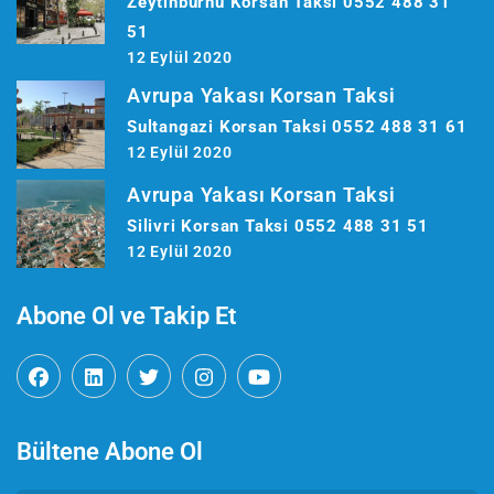
Zeytinburnu Korsan Taksi 0552 488 31
51
12 Eylül 2020
Avrupa Yakası Korsan Taksi
Sultangazi Korsan Taksi 0552 488 31 61
12 Eylül 2020
Avrupa Yakası Korsan Taksi
Silivri Korsan Taksi 0552 488 31 51
12 Eylül 2020
Abone Ol ve Takip Et
Bültene Abone Ol