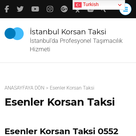
İçeriğe
Turkish
atla
(Enter
tuşuna
İstanbul Korsan Taksi
basın)
İstanbul'da Profesyonel Taşımacılık
Hizmeti
ANASAYFAYA DÖN
>
Esenler Korsan Taksi
Esenler Korsan Taksi
Esenler Korsan Taksi 0552