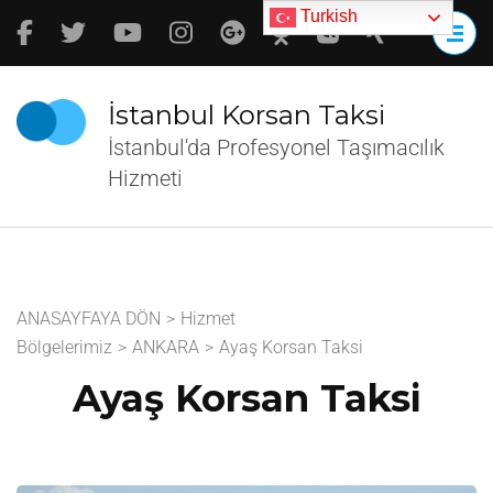
İçeriğe
Turkish
atla
(Enter
tuşuna
İstanbul Korsan Taksi
basın)
İstanbul'da Profesyonel Taşımacılık
Hizmeti
ANASAYFAYA DÖN
>
Hizmet
Bölgelerimiz
>
ANKARA
>
Ayaş Korsan Taksi
Ayaş Korsan Taksi