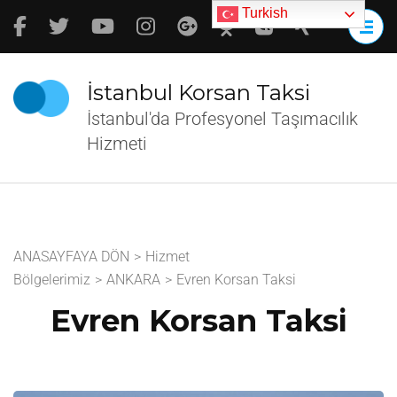
İçeriğe
Turkish
atla
(Enter
tuşuna
İstanbul Korsan Taksi
basın)
İstanbul'da Profesyonel Taşımacılık
Hizmeti
ANASAYFAYA DÖN
>
Hizmet
Bölgelerimiz
>
ANKARA
>
Evren Korsan Taksi
Evren Korsan Taksi