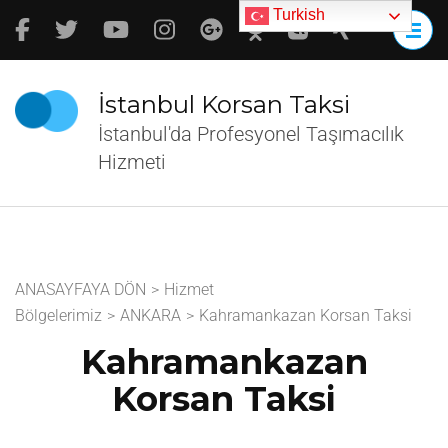
İçeriğe
Turkish
atla
(Enter
tuşuna
İstanbul Korsan Taksi
basın)
İstanbul'da Profesyonel Taşımacılık
Hizmeti
ANASAYFAYA DÖN
>
Hizmet
Bölgelerimiz
>
ANKARA
>
Kahramankazan Korsan Taksi
Kahramankazan
Korsan Taksi