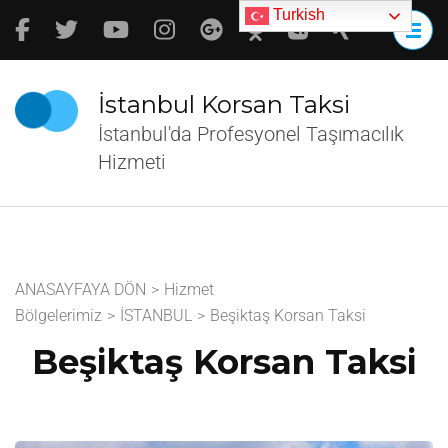
İçeriğe
Turkish
atla
(Enter
tuşuna
İstanbul Korsan Taksi
basın)
İstanbul'da Profesyonel Taşımacılık
Hizmeti
ANASAYFAYA DÖN
>
Hizmet
Bölgelerimiz
>
İSTANBUL
>
Beşiktaş Korsan Taksi
Beşiktaş Korsan Taksi