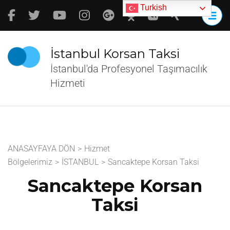
İçeriğe
Turkish
atla
(Enter
tuşuna
İstanbul Korsan Taksi
basın)
İstanbul'da Profesyonel Taşımacılık
Hizmeti
ANASAYFAYA DÖN
>
Hizmet
Bölgelerimiz
>
İSTANBUL
>
Sancaktepe Korsan Taksi
Sancaktepe Korsan
Taksi