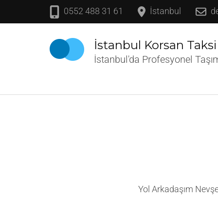
İçeriğe
0552 488 31 61
İstanbul
d
atla
(Enter
İstanbul Korsan Taksi
tuşuna
İstanbul'da Profesyonel Taşı
basın)
Yol Arkadaşım Nevşeh