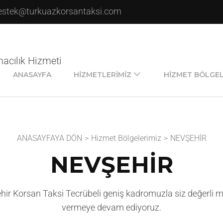
estek@turkuazkorsantaksi.com
macılık Hizmeti
ANASAYFA
HIZMETLERIMIZ
HIZMET BÖLGEL
ANASAYFAYA DÖN
>
Hizmet Bölgelerimiz
>
NEVŞEHİR
NEVŞEHİR
ir Korsan Taksi Tecrübeli geniş kadromuzla siz değerli m
vermeye devam ediyoruz.