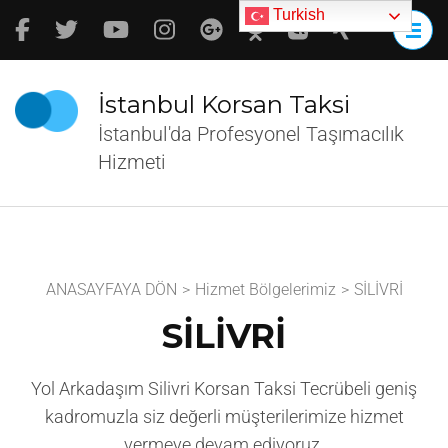
İçeriğe
Turkish
atla
(Enter
tuşuna
İstanbul Korsan Taksi
basın)
İstanbul'da Profesyonel Taşımacılık
Hizmeti
ANASAYFAYA DÖN
>
Hizmet Bölgelerimiz
>
SİLİVRİ
SİLİVRİ
Yol Arkadaşım Silivri Korsan Taksi Tecrübeli geniş
kadromuzla siz değerli müşterilerimize hizmet
vermeye devam ediyoruz.