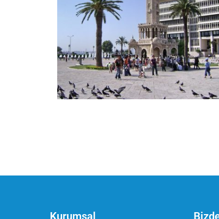
Yazı
sayfalandırması
Kurumsal
Bizd