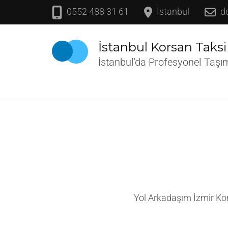
İçeriğe
0552 488 31 61
İstanbul
d
atla
(Enter
İstanbul Korsan Taksi
tuşuna
İstanbul'da Profesyonel Taşı
basın)
Yol Arkadaşım İzmir Kor