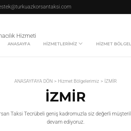
estek@turkuazkorsantaksi.com
macılık Hizmeti
ANASAYFA
HIZMETLERIMIZ
HIZMET BÖLGEL
ANASAYFAYA DÖN
>
Hizmet Bölgelerimiz
>
İZMİR
İZMİR
san Taksi Tecrübeli geniş kadromuzla siz değerli müşter
devam ediyoruz.