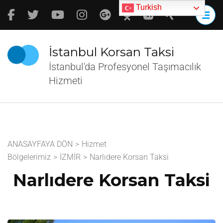
İçeriğe
Turkish
atla
(Enter
tuşuna
İstanbul Korsan Taksi
basın)
İstanbul'da Profesyonel Taşımacılık
Hizmeti
ANASAYFAYA DÖN
>
Hizmet
Bölgelerimiz
>
İZMİR
>
Narlıdere Korsan Taksi
Narlıdere Korsan Taksi