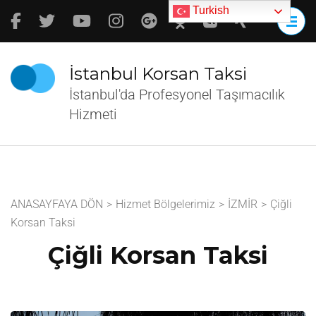
İçeriğe
Turkish
atla
(Enter
tuşuna
İstanbul Korsan Taksi
basın)
İstanbul'da Profesyonel Taşımacılık
Hizmeti
ANASAYFAYA DÖN
>
Hizmet Bölgelerimiz
>
İZMİR
>
Çiğli
Korsan Taksi
Çiğli Korsan Taksi