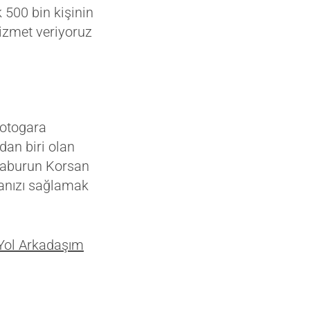
 500 bin kişinin
izmet veriyoruz
 otogara
dan biri olan
araburun Korsan
manızı sağlamak
Yol Arkadaşım