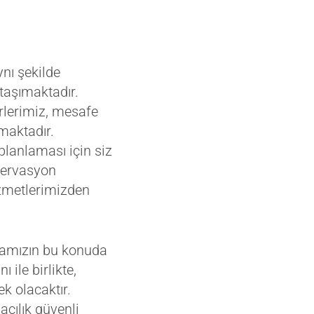
ynı şekilde
 taşımaktadır.
rlerimiz, mesafe
maktadır.
 planlaması için siz
ezervasyon
izmetlerimizden
irmamızın bu konuda
 ile birlikte,
k olacaktır.
acılık güvenli