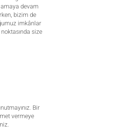
rşılamaya devam
rken, bizim de
uğumuz imkânlar
uk noktasında size
nutmayınız. Bir
izmet vermeye
niz.