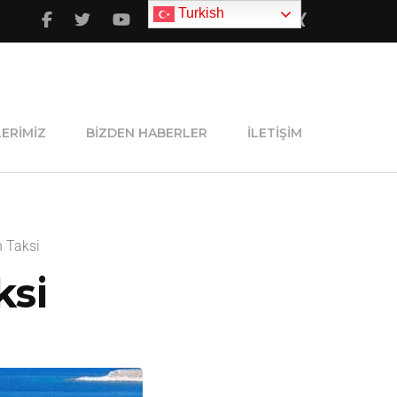
Turkish
ERIMIZ
BIZDEN HABERLER
İLETIŞIM
 Taksi
ksi