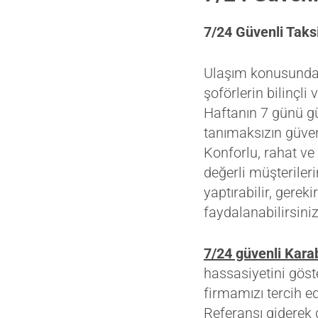
7/24 Güvenli Taks
Ulaşım konusunda t
şoförlerin bilinçl
Haftanın 7 günü gü
tanımaksızın güven
Konforlu, rahat ve 
değerli müşteriler
yaptırabilir, gere
faydalanabilirsiniz
7/24 güvenli Kara
hassasiyetini göste
firmamızı tercih ed
Referansı giderek d