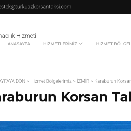
estek@turkuazkorsantaksi.com
macılık Hizmeti
ANASAYFA
HIZMETLERIMIZ
HIZMET BÖLGEL
AYFAYA DÖN
>
Hizmet Bölgelerimiz
>
İZMİR
>
Karaburun Korsan
raburun Korsan Ta