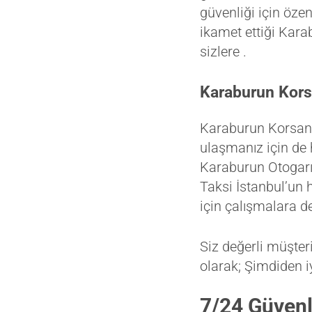
güvenliği için öze
ikamet ettiği Kara
sizlere .
Karaburun Korsa
Karaburun Korsan 
ulaşmanız için de 
Karaburun Otogarı
Taksi İstanbul’un 
için çalışmalara d
Siz değerli müşteri
olarak; Şimdiden iy
7/24 Güvenl