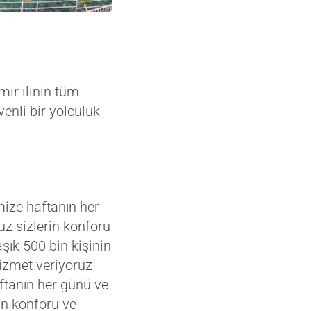
mir ilinin tüm
enli bir yolculuk
mize haftanın her
uz sizlerin konforu
şık 500 bin kişinin
izmet veriyoruz
ftanın her günü ve
in konforu ve