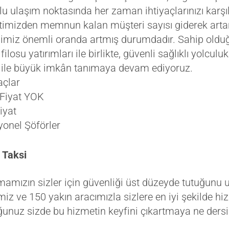
rlu ulaşım noktasında her zaman ihtiyaçlarınızı ka
timizden memnun kalan müşteri sayısı giderek arta
limiz önemli oranda artmış durumdadır. Sahip old
filosu yatırımları ile birlikte, güvenli sağlıklı yolcul
ile büyük imkân tanımaya devam ediyoruz.
açlar
 Fiyat YOK
iyat
yonel Şöförler
 Taksi
amızın sizler için güvenliği üst düzeyde tutuğunu u
miz ve 150 yakın aracımızla sizlere en iyi şekilde h
uğunuz sizde bu hizmetin keyfini çıkartmaya ne dersi