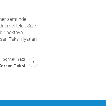
 her semtinde
eklemekteler. Size
bir noktaya
an Taksi fiyatları
Sonraki Yazı
Korsan Taksi