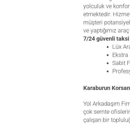
yolculuk ve konfo
etmektedir. Hizme
müşteri potansiye
ve yaptığımız araç 
7/24 güvenli taksi
Lüx Ar
Ekstra
Sabit F
Profes
Karaburun Korsan
Yol Arkadaşım Firm
çok semte ofisleri
çalışan bir toplul