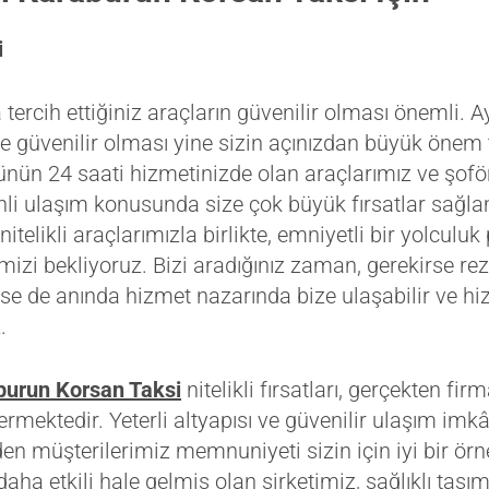
i
ercih ettiğiniz araçların güvenilir olması önemli. A
i ve güvenilir olması yine sizin açınızdan büyük önem
nün 24 saati hizmetinizde olan araçlarımız ve şofö
li ulaşım konusunda size çok büyük fırsatlar sağla
nitelikli araçlarımızla birlikte, emniyetli bir yolculuk
imizi bekliyoruz. Bizi aradığınız zaman, gerekirse r
kirse de anında hizmet nazarında bize ulaşabilir ve h
.
burun Korsan Taksi
nitelikli fırsatları, gerçekten f
rmektedir. Yeterli altyapısı ve güvenilir ulaşım imkânı
en müşterilerimiz memnuniyeti sizin için iyi bir örne
aha etkili hale gelmiş olan şirketimiz, sağlıklı taşım